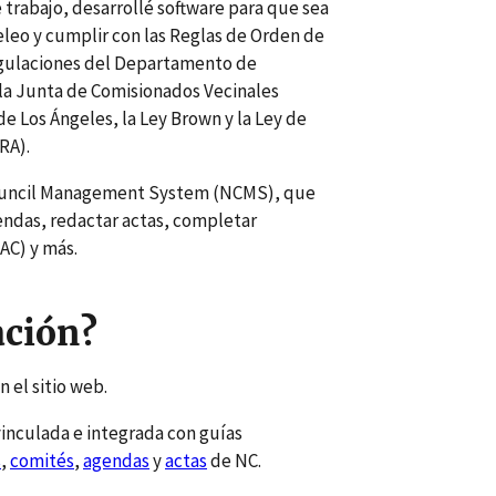
e trabajo, desarrollé software para que sea
eleo y cumplir con las Reglas de Orden de
regulaciones del Departamento de
a Junta de Comisionados Vecinales
e Los Ángeles, la Ley Brown y la Ley de
RA).
Council Management System (NCMS), que
gendas, redactar actas, completar
BAC) y más.
ción?
 el sitio web.
inculada e integrada con guías
s
,
comités
,
agendas
y
actas
de NC.