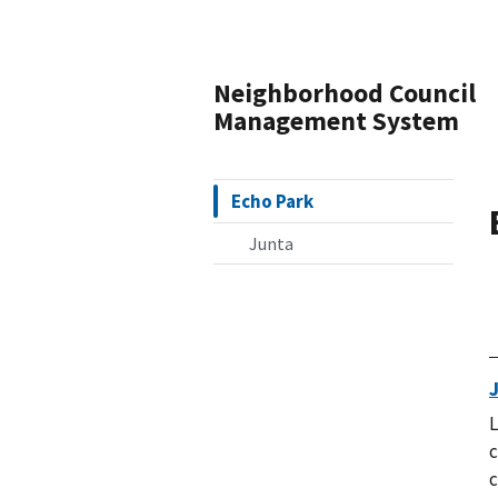
Neighborhood Council
Management System
Echo Park
Junta
L
c
c