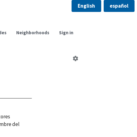
English
español
des
Neighborhoods
Sign in
Editar
consejo
vecinal
tores
ombre del