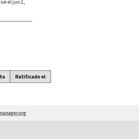
ue el jun 1,
ta
Ratificado el
manager.org