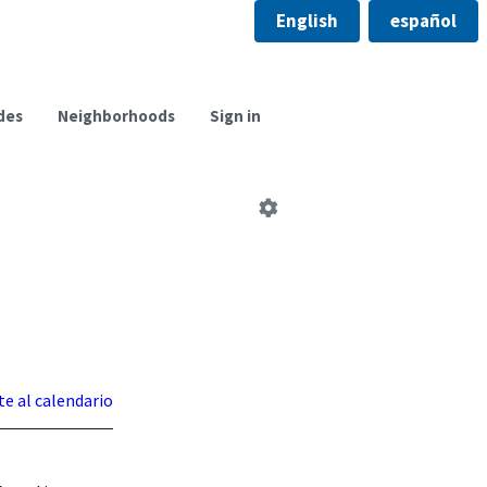
English
español
des
Neighborhoods
Sign in
Editar
comité
te al calendario