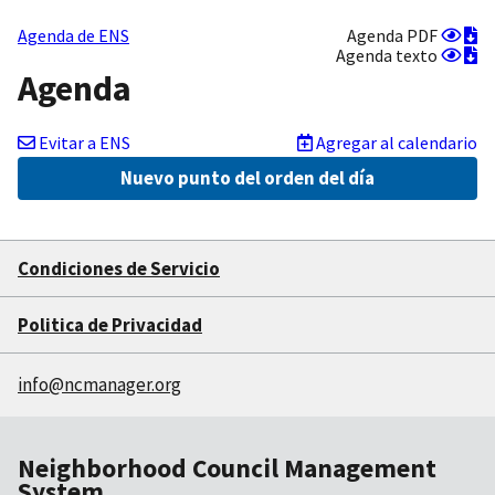
Ver
De
Agenda de ENS
Agenda PDF
PDF
Ver
P
De
Agenda texto
tex
te
Agenda
Evitar a ENS
Agregar al calendario
Nuevo punto del orden del día
Condiciones de Servicio
Politica de Privacidad
info@ncmanager.org
Neighborhood Council Management
System