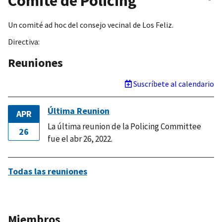
Comité de Policing
c
Un comité ad hoc del consejo vecinal de Los Feliz.
Directiva:
Reuniones
Suscríbete al calendario
Última Reunion
APR
La última reunion de la Policing Committee
26
fue el abr 26, 2022.
Todas las reuniones
Miembros